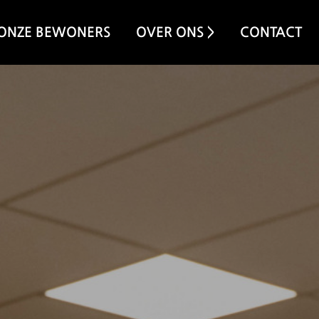
ONZE BEWONERS
OVER ONS >
CONTACT