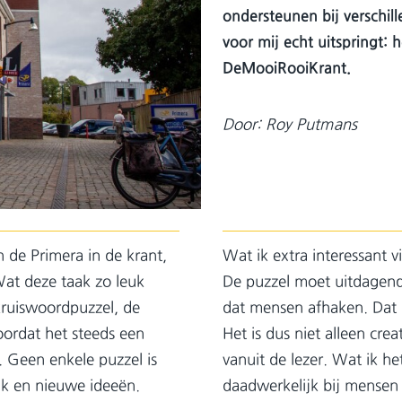
ondersteunen bij verschil
voor mij echt uitspringt:
DeMooiRooiKrant.
Door: Roy Putmans
 de Primera in de krant,
Wat ik extra interessant v
Wat deze taak zo leuk
De puzzel moet uitdagend 
kruiswoordpuzzel, de
dat mensen afhaken. Dat 
ordat het steeds een
Het is dus niet alleen cr
t. Geen enkele puzzel is
vanuit de lezer. Wat ik he
lik en nieuwe ideeën.
daadwerkelijk bij mensen 