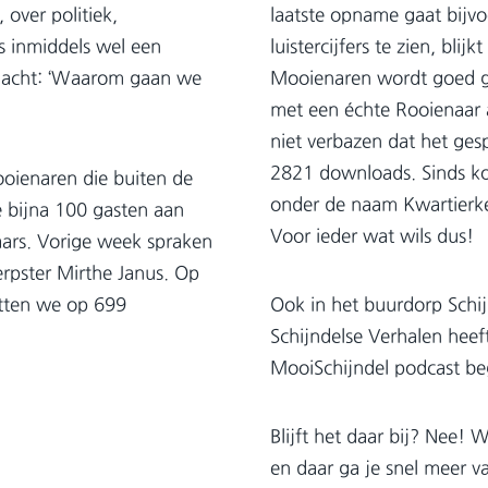
over politiek,
laatste opname gaat bijv
s inmiddels wel een
luistercijfers te zien, bli
 dacht: ‘Waarom gaan we
Mooienaren wordt goed ge
met een échte Rooienaar a
niet verbazen dat het ges
2821 downloads. Sinds ko
ooienaren die buiten de
onder de naam Kwartierke K
e bijna 100 gasten aan
Voor ieder wat wils dus!
aars. Vorige week spraken
rpster Mirthe Janus. Op
itten we op 699
Ook in het buurdorp Schijn
Schijndelse Verhalen heef
MooiSchijndel podcast beg
Blijft het daar bij? Nee!
en daar ga je snel meer va