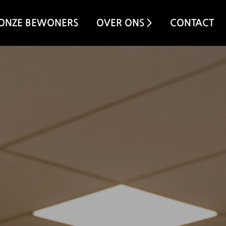
ONZE BEWONERS
OVER ONS >
CONTACT