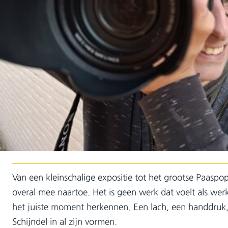
Van een kleinschalige expositie tot het grootse Paaspo
overal mee naartoe. Het is geen werk dat voelt als werk
het juiste moment herkennen. Een lach, een handdruk, e
Schijndel in al zijn vormen.