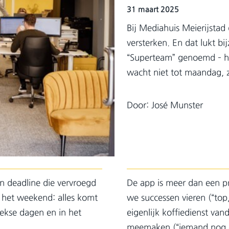
31 maart 2025
Bij Mediahuis Meierijstad
versterken. En dat lukt b
“Superteam” genoemd – h
wacht niet tot maandag, z
Door: José Munster
n deadline die vervroegd
De app is meer dan een p
het weekend: alles komt
we successen vieren (“top,
ekse dagen en in het
eigenlijk koffiedienst van
meemaken (“iemand nog ee