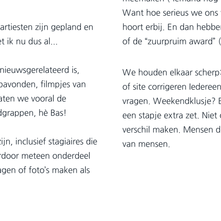
Want hoe serieus we ons 
artiesten zijn gepland en
hoort erbij. En dan hebbe
t ik nu dus al...
of de “zuurpruim award” (
/nieuwsgerelateerd is,
We houden elkaar scherp: 
pavonden, filmpjes van
of site corrigeren Iederee
Laten we vooral de
vragen. Weekendklusje? Ev
dgrappen, hè Bas!
een stapje extra zet. Nie
verschil maken. Mensen d
, inclusief stagiaires die
van mensen.
rdoor meteen onderdeel
en of foto’s maken als